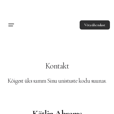
Skip
to
content
Võta ühendust
Kontakt
Kõigest üks samm Sinu unistuste kodu suunas.
Kätlin Abrams