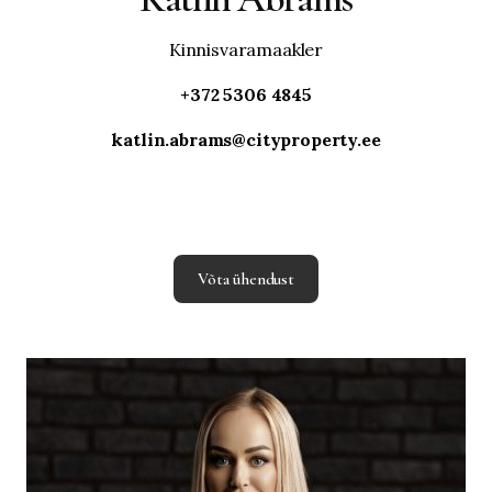
Kinnisvaramaakler
+372 5306 4845
katlin.abrams@cityproperty.ee
Võta ühendust