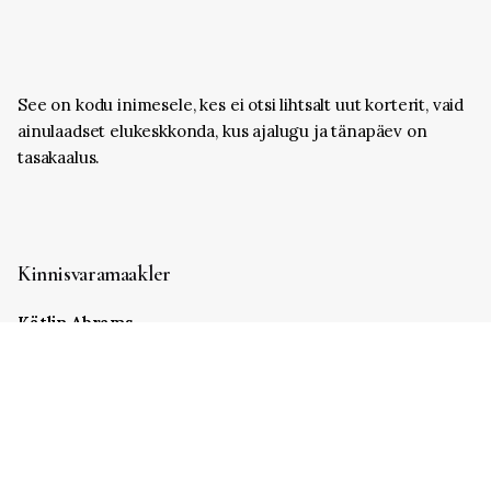
See on kodu inimesele, kes ei otsi lihtsalt uut korterit, vaid
ainulaadset elukeskkonda, kus ajalugu ja tänapäev on
tasakaalus.
Kinnisvaramaakler
Kätlin Abrams
+372 5306 4845
katlin.abrams@cityproperty.ee